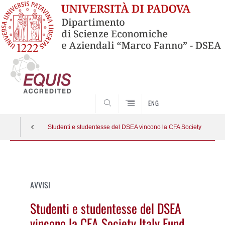
SEARCH
ENG
Studenti e studentesse del DSEA vincono la CFA Society Italy
Vai
al
contenuto
AVVISI
Studenti e studentesse del DSEA
vincono la CFA Society Italy Fund