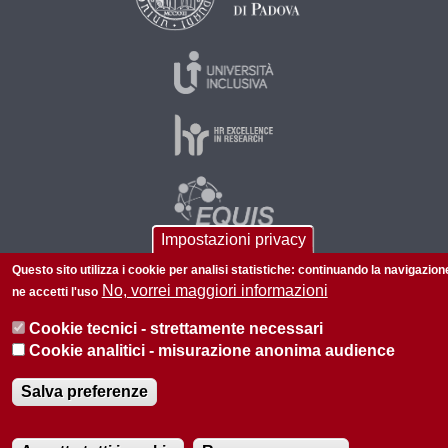
Impostazioni privacy
Questo sito utilizza i cookie per analisi statistiche: continuando la navigazion
No, vorrei maggiori informazioni
ne accetti l'uso
© 2026 Università di Padova - Tutti i diritti riservati
Cookie tecnici - strettamente necessari
P.I. 00742430283 C.F. 80006480281
Cookie analitici - misurazione anonima audience
Privacy
Salva preferenze