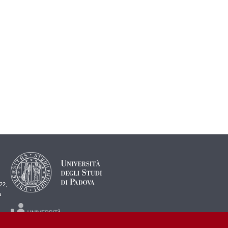
22,
a