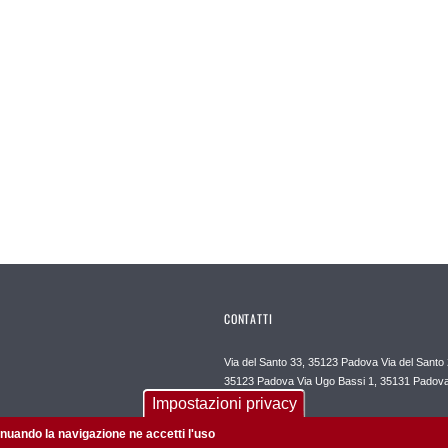
CONTATTI
Via del Santo 33, 35123 Padova Via del Santo 
35123 Padova Via Ugo Bassi 1, 35131 Padov
Impostazioni privacy
Contatti
tinuando la navigazione ne accetti l'uso