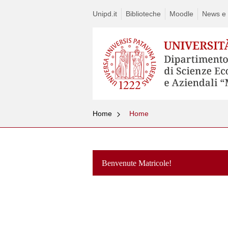
Unipd.it
Biblioteche
Moodle
News e a
Home
Home
Benvenute Matricole!