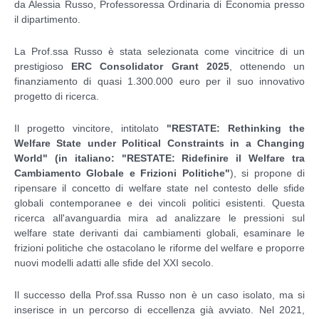
da Alessia Russo, Professoressa Ordinaria di Economia presso
il dipartimento.
La Prof.ssa Russo è stata selezionata come vincitrice di un
prestigioso
ERC Consolidator Grant 2025
, ottenendo un
finanziamento di quasi 1.300.000 euro per il suo innovativo
progetto di ricerca.
Il progetto vincitore, intitolato
"RESTATE: Rethinking the
Welfare State under Political Constraints in a Changing
World" (in italiano: "RESTATE: Ridefinire il Welfare tra
Cambiamento Globale e Frizioni Politiche"
), si propone di
ripensare il concetto di welfare state nel contesto delle sfide
globali contemporanee e dei vincoli politici esistenti. Questa
ricerca all'avanguardia mira ad analizzare le pressioni sul
welfare state derivanti dai cambiamenti globali, esaminare le
frizioni politiche che ostacolano le riforme del welfare e proporre
nuovi modelli adatti alle sfide del XXI secolo.
Il successo della Prof.ssa Russo non è un caso isolato, ma si
inserisce in un percorso di eccellenza già avviato. Nel 2021,