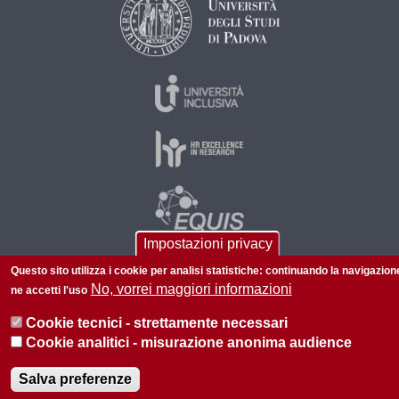
Impostazioni privacy
Questo sito utilizza i cookie per analisi statistiche: continuando la navigazion
No, vorrei maggiori informazioni
ne accetti l'uso
© 2026 Università di Padova - Tutti i diritti riservati
P.I. 00742430283 C.F. 80006480281
Cookie tecnici - strettamente necessari
Cookie analitici - misurazione anonima audience
Privacy
Salva preferenze