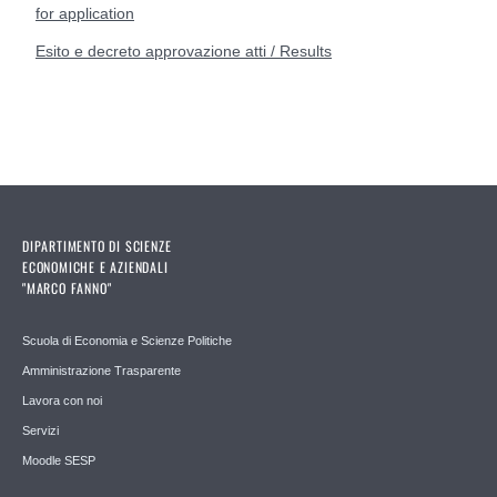
for
application
Esito e decreto approvazione atti / Results
DIPARTIMENTO DI SCIENZE
ECONOMICHE E AZIENDALI
"MARCO FANNO"
Scuola di Economia e Scienze Politiche
Amministrazione Trasparente
Lavora con noi
Servizi
Moodle SESP