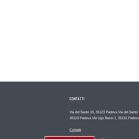
CONTATTI
Via del Santo 33, 35123 Padova Via del Santo 
35123 Padova Via Ugo Bassi 1, 35131 Padov
Contatti