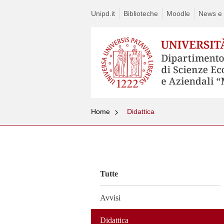
Unipd.it
Biblioteche
Moodle
News e a
Home
Didattica
Vai
al
contenuto
Tutte
Avvisi
Didattica