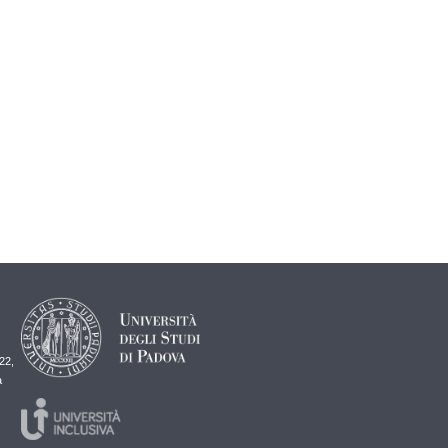
22,
a