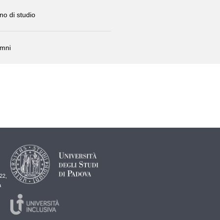
no di studio
umni
22,
a