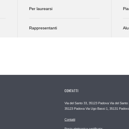
Per laurearsi
Pia
Rappresentanti
Al
CONTATTI
Via del Santo 33, 35123 Padova Via del Santo 
35123 Padova Via Ugo Bassi 1, 35131 Padov
Contatti
Posta elettronica certificata: