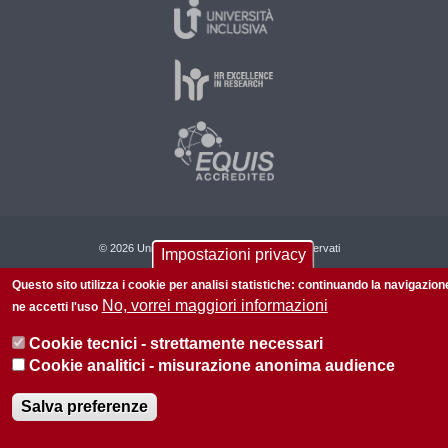
© 2026 Università di Padova - Tutti i diritti riservati
Impostazioni privacy
P.I. 00742430283 C.F. 80006480281
Questo sito utilizza i cookie per analisi statistiche: continuando la navigazion
No, vorrei maggiori informazioni
Privacy
ne accetti l'uso
Cookie tecnici - strettamente necessari
Cookie analitici - misurazione anonima audience
Salva preferenze