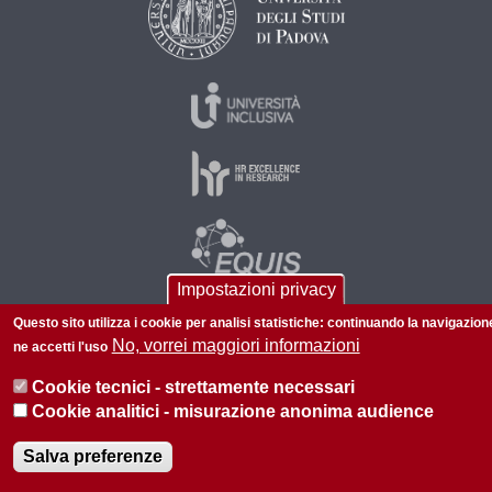
Impostazioni privacy
Questo sito utilizza i cookie per analisi statistiche: continuando la navigazion
No, vorrei maggiori informazioni
ne accetti l'uso
© 2026 Università di Padova - Tutti i diritti riservati
P.I. 00742430283 C.F. 80006480281
Cookie tecnici - strettamente necessari
Cookie analitici - misurazione anonima audience
Privacy
Salva preferenze