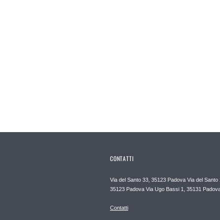
CONTATTI
Via del Santo 33, 35123 Padova Via del Santo 
35123 Padova Via Ugo Bassi 1, 35131 Padov
Contatti