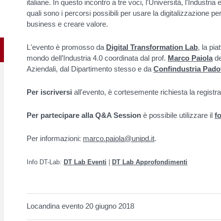
italiane.
In questo incontro a tre voci, l'Università, l'Industria 
quali sono i percorsi possibili per usare la digitalizzazione p
business e creare valore.
L'evento è promosso da
Digital Transformation Lab
, la pi
mondo dell’Industria 4.0 coordinata dal prof.
Marco Paiola
de
Aziendali, dal Dipartimento stesso e da
Confindustria Padov
Per iscriversi
all'evento, è cortesemente richiesta la registr
Per partecipare alla Q&A Session
è possibile utilizzare il
f
Per informazioni:
marco.paiola@unipd.it
.
Info DT-Lab:
DT Lab Eventi
|
DT Lab Approfondimenti
Locandina evento 20 giugno 2018