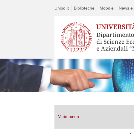
Unipd.it
Biblioteche
Moodle
News e a
Vai
al
contenuto
Main menu