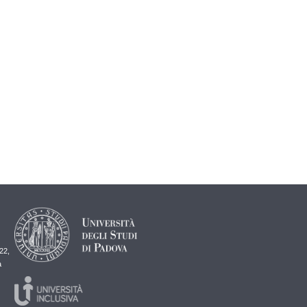
22,
a