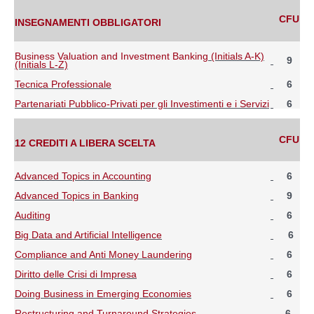
CFU
INSEGNAMENTI OBBLIGATORI
Business Valuation and Investment Banking
(Initials A-K)
9
(Initials L-Z)
Tecnica Professionale
6
Partenariati Pubblico-Privati per gli Investimenti e i Servizi
6
CFU
12 CREDITI A LIBERA SCELTA
Advanced Topics in Accounting
6
Advanced Topics in Banking
9
Auditing
6
Big Data and Artificial Intelligence
6
Compliance and Anti Money Laundering
6
Diritto delle Crisi di Impresa
6
Doing Business in Emerging Economies
6
Restructuring and Turnaround Strategies
6