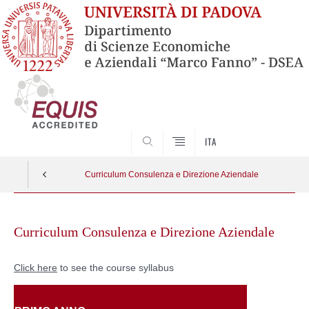
SEARCH
ITA
Curriculum Consulenza e Direzione Aziendale
Skip
to
Curriculum Consulenza e Direzione Aziendale
content
Click here
to see the course syllabus