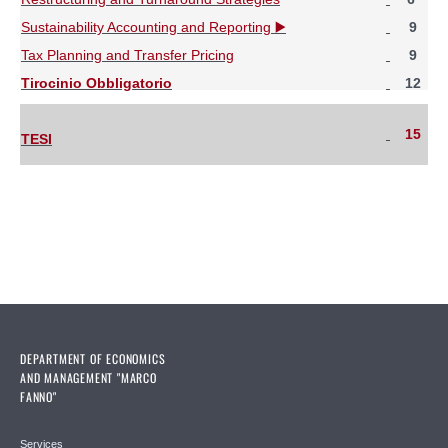
Sustainability Accounting and Reporting ▶️
9
Tax Planning and Transfer Pricing
9
Tirocinio Obbligatorio
12
15
TESI
DEPARTMENT OF ECONOMICS
AND MANAGEMENT "MARCO
FANNO"
Services